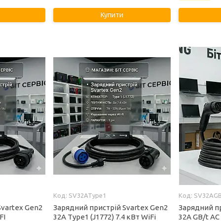
Купити
SV32AType1
SV32AGB
Svartex Gen2
Зарядний пристрій Svartex Gen2
Зарядний пр
FI
32A Type1 (J1772) 7.4 кВт WiFi
32A GB/t AC 