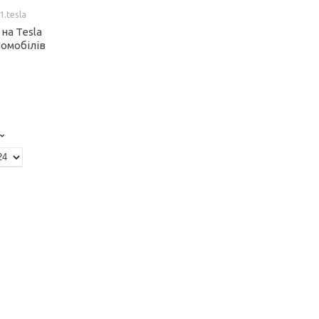
.tesla
 на Tesla
омобілів