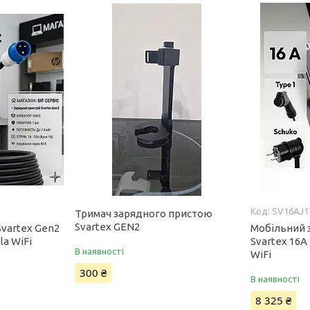
SV16AJ1
Тримач зарядного пристою
Svartex GEN2
Svartex Gen2
Мобільний 
la WiFi
Svartex 16A 
В наявності
WiFi
300 ₴
В наявності
8 325 ₴