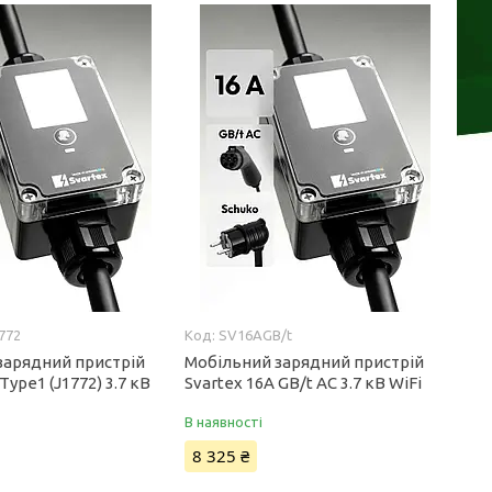
772
SV16AGB/t
зарядний пристрій
Мобільний зарядний пристрій
Type1 (J1772) 3.7 кВ
Svartex 16A GB/t AC 3.7 кВ WiFi
В наявності
8 325 ₴