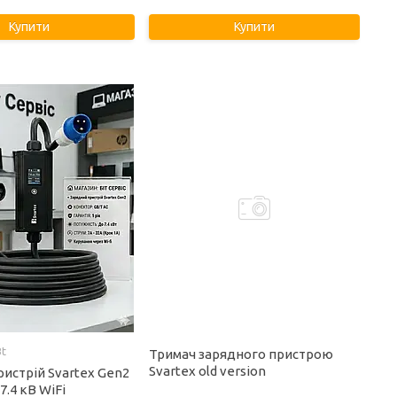
Купити
Купити
t
Тримач зарядного пристрою
Svartex old version
истрій Svartex Gen2
7.4 кВ WiFi