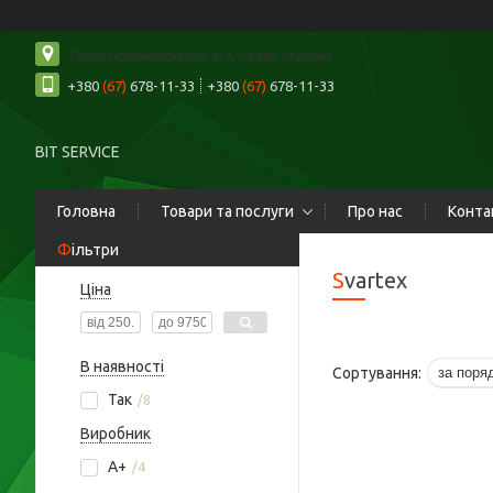
Туган-Барановського 4/1, Львів, Україна
+380
(67)
678-11-33
+380
(67)
678-11-33
BIT SERVICE
Головна
Товари та послуги
Про нас
Конта
Фільтри
Svartex
Ціна
В наявності
Так
8
Виробник
A+
4