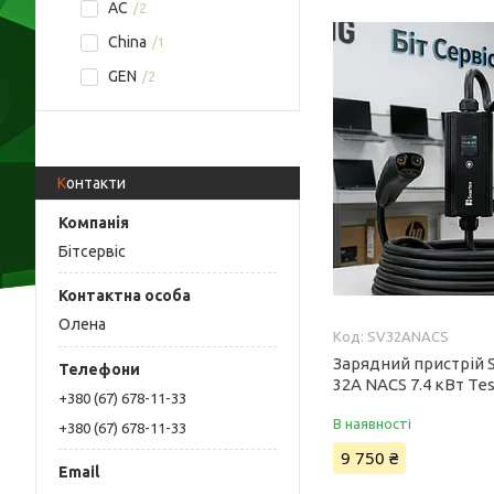
AC
2
China
1
GEN
2
Контакти
Бітсервіс
Олена
SV32ANACS
Зарядний пристрій 
32A NACS 7.4 кВт Tes
+380 (67) 678-11-33
В наявності
+380 (67) 678-11-33
9 750 ₴