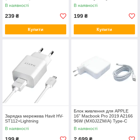
В наявності
В наявності
239
199
₴
₴
Купити
Купити
Блок живлення для APPLE
Зарядка мережева Havit HV-
16" Macbook Pro 2019 A2166
ST112+Lightning
96W (MX0J2ZM/A) Type-C
(USB-C)
В наявності
В наявності
199
2 699
₴
₴