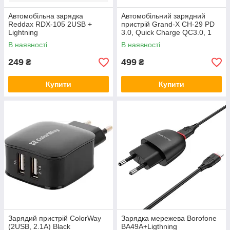
Автомобільна зарядка
Автомобільний зарядний
Reddax RDX-105 2USB +
пристрій Grand-X CH-29 PD
Lightning
3.0, Quick Charge QС3.0, 1
TypeC, 1 USB
В наявності
В наявності
249
499
₴
₴
Купити
Купити
Зарядий пристрій ColorWay
Зарядка мережева Borofone
(2USB, 2.1A) Black
BA49A+Ligthning