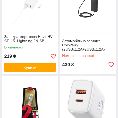
Зарядка мережева Havit HV-
ST115+Lightning 2*USB
Автомобільна зарядка
ColorWay
В наявності
(2USBх1.2A+2USBx1.2A)
Black (CW-CHA005-BK) +
219
Немає в наявності
₴
кабель
430
₴
Купити