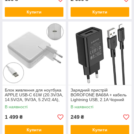
Купити
Купити
Блок живлення для ноутбука
Зарядний пристрій
APPLE USB-C 61W (20.3V/3A,
BOROFONE BA68A + кабель
14.5V/2A, 9V/3A, 5.2V/2.4A),
Lightning USB, 2.1A Чорний
Type-C, USB3.1, White (з
В наявності
В наявності
кабелем!) (A1718)
1 499
249
₴
₴
Купити
Купити