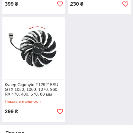
399
230
₴
₴
Кулер Gigabyte T129215SU
GTX 1050, 1060, 1070, 960,
RX 470, 480, 570, 88 мм
лівостор
Немає в наявності
299
₴