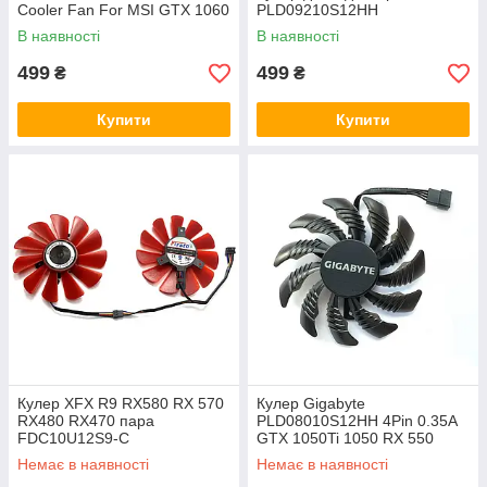
Cooler Fan For MSI GTX 1060
PLD09210S12HH
OC 6G GTX 960 P106-100
В наявності
В наявності
499
499
₴
₴
Купити
Купити
Кулер XFX R9 RX580 RX 570
Кулер Gigabyte
RX480 RX470 пара
PLD08010S12HH 4Pin 0.35A
FDC10U12S9-C
GTX 1050Ti 1050 RX 550
RX560 Кулер 78мм
Немає в наявності
Немає в наявності