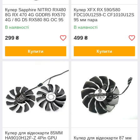
Кулер Sapphire NITRO RX480
Кулер XFX RX 590/580
8G RX 470 4G GDDR5 RX570
FDC10U12S9-C CF1010U12S
4G / 8G D5 RX580 8G OC 95
95 мм пара
мм CF1015H12D DC12V
В наявності
В наявності
299
499
₴
₴
Купити
Купити
Кулер для відеокарти 85MM
HA9010H12F-Z 4Pin GPU
Кулер для відеокарти 87 мм