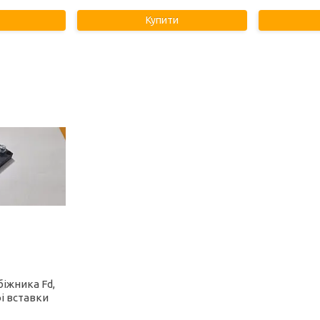
Купити
біжника Fd,
оі вставки