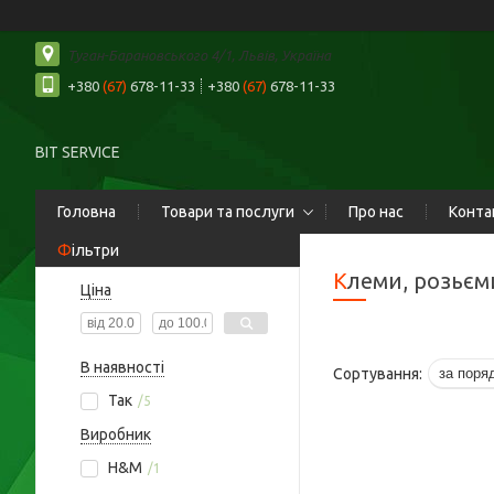
Туган-Барановського 4/1, Львів, Україна
+380
(67)
678-11-33
+380
(67)
678-11-33
BIT SERVICE
Головна
Товари та послуги
Про нас
Конта
Фільтри
Клеми, розьє
Ціна
В наявності
Так
5
Виробник
H&M
1