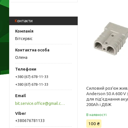
Контакти
Бітсервіс
Олена
+380 (67) 678-11-33
+380 (67) 678-11-33
Силовий роз'єм жив
Anderson 50 А 600 V
для під'єднання аку
bit.service.office@gmail.com
200Ah і ДБЖ
В наявності
+380676781133
100 ₴