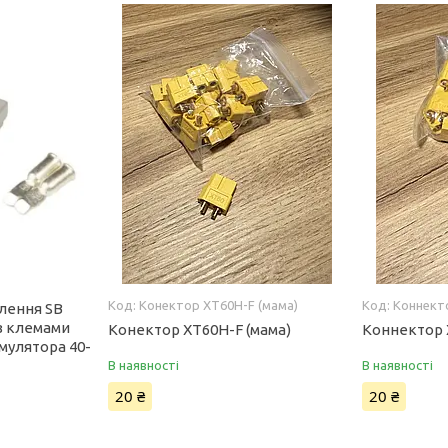
Конектор XT60H-F (мама)
Коннект
лення SB
 з клемами
Конектор XT60H-F (мама)
Коннектор 
мулятора 40-
В наявності
В наявності
20 ₴
20 ₴