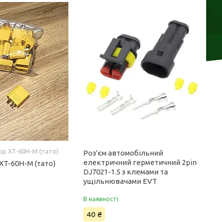
ор XT-60H-M (тато)
Роз'єм автомобільний
електричний герметичний 2pin
XT-60H-M (тато)
DJ7021-1.5 з клемами та
ущільнювачами EVT
В наявності
40 ₴