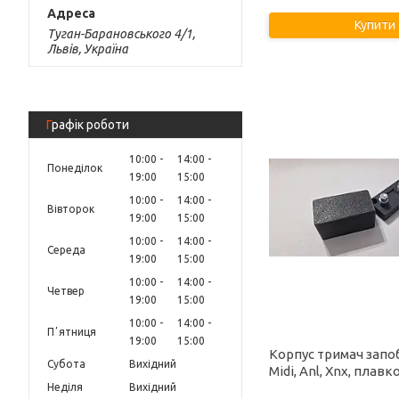
Купити
Туган-Барановського 4/1,
Львів, Україна
Графік роботи
10:00
14:00
Понеділок
19:00
15:00
10:00
14:00
Вівторок
19:00
15:00
10:00
14:00
Середа
19:00
15:00
10:00
14:00
Четвер
19:00
15:00
10:00
14:00
Пʼятниця
19:00
15:00
Корпус тримач запо
Субота
Вихідний
Midi, Anl, Xnx, плавк
Неділя
Вихідний