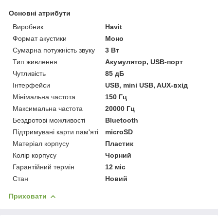
Основні атрибути
Виробник
Havit
Формат акустики
Моно
Сумарна потужність звуку
3 Вт
Тип живлення
Акумулятор, USB-порт
Чутливість
85 дБ
Інтерфейси
USB, mini USB, AUX-вхід
Мінімальна частота
150 Гц
Максимальна частота
20000 Гц
Бездротові можливості
Bluetooth
Підтримувані карти пам'яті
microSD
Матеріал корпусу
Пластик
Колір корпусу
Чорний
Гарантійний термін
12 міс
Стан
Новий
Приховати