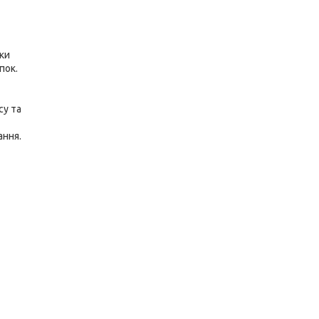
ики
пок.
су та
ання.