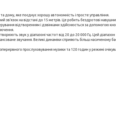
та дому, яке поєднує хорошу автономність і просте управління.
ий зв'язок на відстані до 15 метрів. Це робить бездротові навушн
Керування відтворенням і дзвінками здійснюється за допомогою кно
лючення.
ворюють звук у діапазоні частот від 20 до 20 000 Гц. Цей діапазон
алансоване звучання. Великі динаміки сприяють більш насиченому ба
зперервного прослуховування музики та 120 годин у режимі очікув