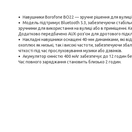
Навушники Borofone BO22 — зручне рішення для вулиці 
Модель підтримує Bluetooth 5.3, забезпечуючи стабільн
зручними для використання на вулиці або в приміщенні. 
Додатково передбачено AUX-роз'єм для дротового підк
Накладні навушники оснащені 40-мм динаміками, які відт
охоплює як низькі, так і високі частоти, забезпечуючи зб
чіткості під час прослуховування музики або дзвінків.
Акумулятор ємністю 400 мАг забезпечує до 12 годин бе
Час повного заряджання становить близько 2 годин.