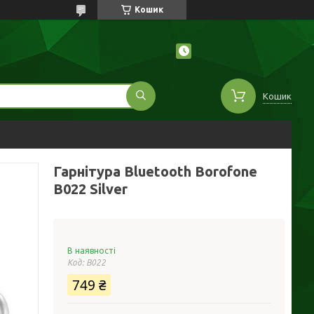
Кошик
Кошик
Гарнітура Bluetooth Borofone
B022 Silver
В наявності
Код:
B022
749 ₴