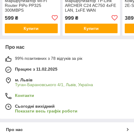
Маршрутизатор Wi-Fi
Маршрутизатор TP-Link
Кому
Router PiPo PP325
ARCHER C24 AC750 4xFE
2E-
300MBPS
LAN, 1xFE WAN
599
999
389
₴
₴
Купити
Купити
Про нас
99% позитивних з 78 відгуків за рік
Працює з 11.02.2025
м. Львів
Туган-Барановського 4/1, Львів, Україна
Контакти
Сьогодні вихідний
Показати весь графік роботи
Про нас