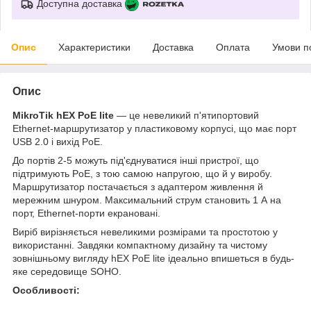
Доступна доставка
Опис
Характеристики
Доставка
Оплата
Умови п
Опис
MikroTik hEX PoE lite
— це невеликий п'ятипортовий
Ethernet-маршрутизатор у пластиковому корпусі, що має порт
USB 2.0 і вихід PoE.
До портів 2-5 можуть під'єднуватися інші пристрої, що
підтримують PoE, з тою самою напругою, що й у виробу.
Маршрутизатор постачається з адаптером живлення й
мережним шнуром. Максимальний струм становить 1 А на
порт, Ethernet-порти екрановані.
Виріб вирізняється невеликими розмірами та простотою у
використанні. Завдяки компактному дизайну та чистому
зовнішньому вигляду hEX PoE lite ідеально впишеться в будь-
яке середовище SOHO.
Особливості: