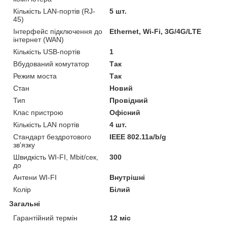
Кількість LAN-портів (RJ-
5 шт.
45)
Інтерфейс підключення до
Ethernet, Wi-Fi, 3G/4G/LTE
інтернет (WAN)
Кількість USB-портів
1
Вбудований комутатор
Так
Режим моста
Так
Стан
Новий
Тип
Провідний
Клас пристрою
Офісний
Кількість LAN портів
4 шт.
Стандарт бездротового
IEEE 802.11a/b/g
зв'язку
Швидкість WI-FI, Mbit/сек,
300
до
Антени WI-FI
Внутрішні
Колір
Білий
Загальні
Гарантійний термін
12 міс