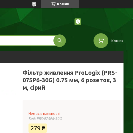
Кошик
Кошик
Фільтр живлення ProLogix (PRS-
075P6-30G) 0.75 мм, 6 розеток, 3
м, сірий
Немає в наявності
Код:
PRS-075P6-30G
279 ₴