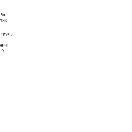
 Він
стих
струкції
анні
.0