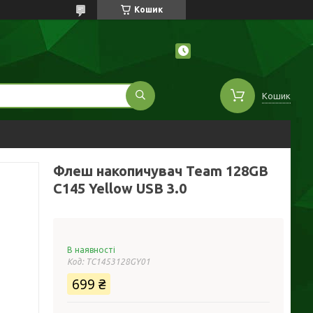
Кошик
Кошик
Флеш накопичувач Team 128GB
C145 Yellow USB 3.0
В наявності
Код:
TC1453128GY01
699 ₴