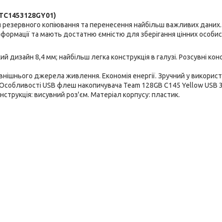
(TC1453128GY01)
я резервного копіювання та перенесення найбільш важливих даних.
інформації та мають достатню ємністю для зберігання цінних особи
ий дизайн 8,4 мм; найбільш легка конструкція в галузі. Розсувні кон
внішнього джерела живлення. Економія енергії. Зручний у використ
. Особливості USB флеш накопичувача Team 128GB C145 Yellow USB 3
онструкція: висувний роз'єм. Матеріал корпусу: пластик.