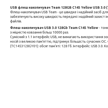
USB флеш накопичувач Team 128GB C145 Yellow USB 3.0 
Флеш-накопичувач USB Team - це швидке і надійний засіб дл
забезпечують високу швидкість передачі і надійний захист 
файлів.
Флеш-накопичувач USB 3.0 128Gb Team C145 Yellow
- тонк
з міцністю ковзання більш 10000 раз.
Сумісний з 1.1 інтерфейс USB, не вимагають використання зо
носій з великою пам'яттю, підтримує більшість сучасних ОС
(TC1453128GY01): обсяг пам'яті: 128 Гб. Інтерфейс: USB 3.0. К