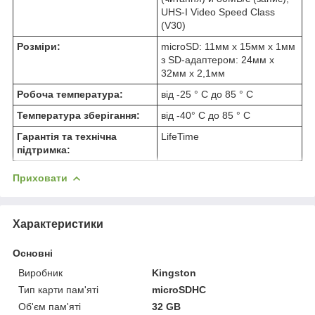
UHS-I Video Speed Class
(V30)
Розміри:
microSD: 11мм x 15мм x 1мм
з SD-адаптером: 24мм x
32мм x 2,1мм
Робоча температура:
від -25 ° C до 85 ° C
Температура зберігання:
від -40° C до 85 ° C
Гарантія та технічна
LifeTime
підтримка:
Приховати
Характеристики
Основні
Виробник
Kingston
Тип карти пам'яті
microSDHC
Об'єм пам'яті
32 GB