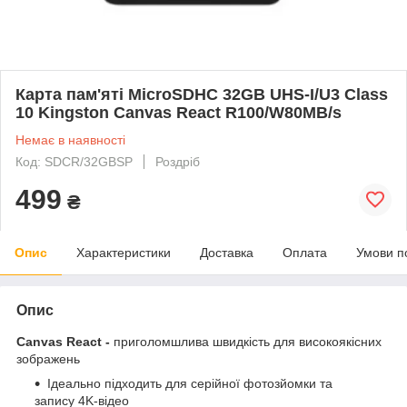
Карта пам'яті MicroSDHC 32GB UHS-I/U3 Class
10 Kingston Canvas React R100/W80MB/s
Немає в наявності
Код: SDCR/32GBSP
Роздріб
499
₴
Опис
Характеристики
Доставка
Оплата
Умови п
Опис
Canvas React -
приголомшлива швидкість для високоякісних
зображень
Ідеально підходить для серійної фотозйомки та
запису 4K-відео