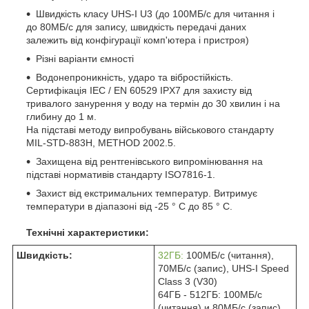
Швидкість класу UHS-I U3 (до 100МБ/с для читання і
до 80МБ/с для запису, швидкість передачі даних
залежить від конфігурації комп'ютера і пристроя)
Різні варіанти ємності
Водонепроникність, ударо та вібростійкість.
Сертифікація IEC / EN 60529 IPX7 для захисту від
тривалого занурення у воду на термін до 30 хвилин і на
глибину до 1 м.
На підставі методу випробувань військового стандарту
MIL-STD-883H, METHOD 2002.5.
Захищена від рентгенівського випромінювання на
підставі нормативів стандарту ISO7816-1.
Захист від екстримальних температур. Витримує
температури в діапазоні від -25 ° C до 85 ° C.
Технічні характеристики:
Швидкість:
32ГБ:
100МБ/с (читання),
70МБ/с (запис), UHS-I Speed
Class 3 (V30)
64ГБ - 512ГБ: 100МБ/с
(читання) и 80МБ/с (запис),