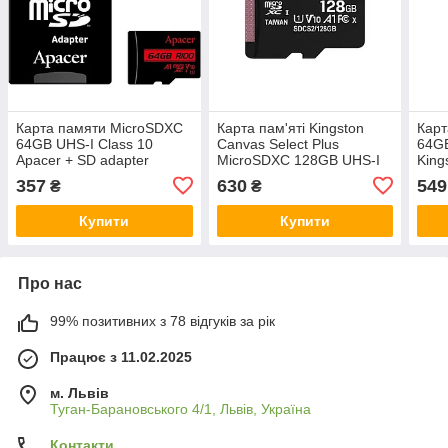
Карта памяти MicroSDXC
Карта пам'яті Kingston
Карт
64GB UHS-I Class 10
Canvas Select Plus
64GB
Apacer + SD adapter
MicroSDXC 128GB UHS-I
King
Class 10 R100MB/s
Plus
357
630
549
₴
₴
Купити
Купити
Про нас
99% позитивних з 78 відгуків за рік
Працює з 11.02.2025
м. Львів
Туган-Барановського 4/1, Львів, Україна
Контакти