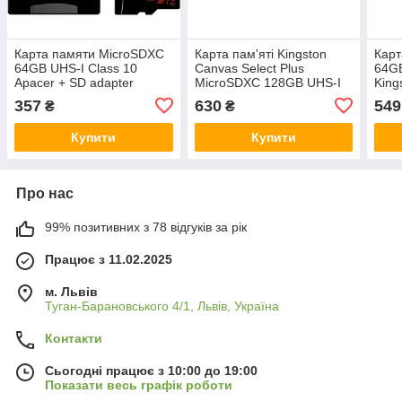
Карта памяти MicroSDXC
Карта пам'яті Kingston
Карт
64GB UHS-I Class 10
Canvas Select Plus
64GB
Apacer + SD adapter
MicroSDXC 128GB UHS-I
King
Class 10 R100MB/s
Plus
357
630
549
₴
₴
Купити
Купити
Про нас
99% позитивних з 78 відгуків за рік
Працює з 11.02.2025
м. Львів
Туган-Барановського 4/1, Львів, Україна
Контакти
Сьогодні працює з 10:00 до 19:00
Показати весь графік роботи