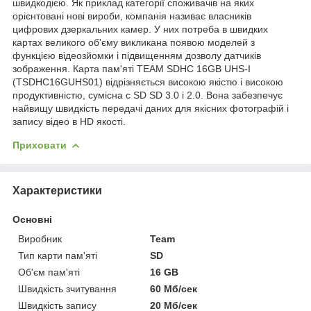
швидкодією. Як приклад категорії споживачів на яких
орієнтовані нові вироби, компанія називає власників
цифрових дзеркальних камер. У них потреба в швидких
картах великого об'єму викликана появою моделей з
функцією відеозйомки і підвищенням дозволу датчиків
зображення. Карта пам'яті TEAM SDHC 16GB UHS-I
(TSDHC16GUHS01) відрізняється високою якістю і високою
продуктивністю, сумісна c SD SD 3.0 і 2.0. Вона забезпечує
найвищу швидкість передачі даних для якісних фотографій і
запису відео в HD якості.
Приховати
Характеристики
Основні
Виробник
Team
Тип карти пам'яті
SD
Об'єм пам'яті
16 GB
Швидкість зчитування
60 Мб/сек
Швидкість запису
20 Мб/сек