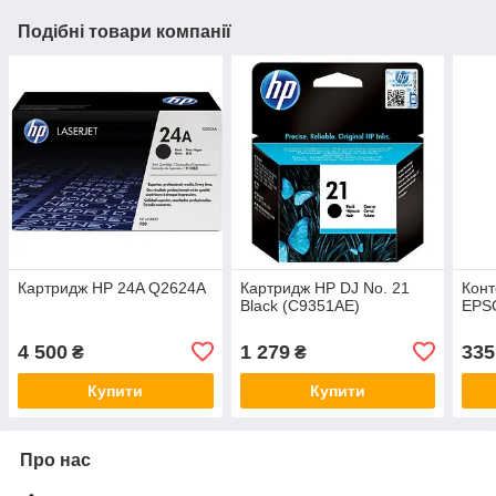
Подібні товари компанії
Картридж HP 24A Q2624A
Картридж HP DJ No. 21
Конт
Black (C9351AE)
EPS
4 500
1 279
335
₴
₴
Купити
Купити
Про нас