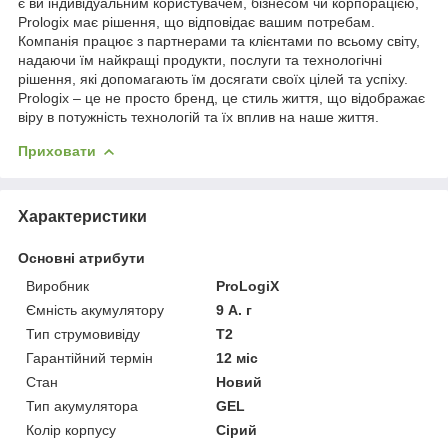
є ви індивідуальним користувачем, бізнесом чи корпорацією,
Prologix має рішення, що відповідає вашим потребам.
Компанія працює з партнерами та клієнтами по всьому світу,
надаючи їм найкращі продукти, послуги та технологічні
рішення, які допомагають їм досягати своїх цілей та успіху.
Prologix – це не просто бренд, це стиль життя, що відображає
віру в потужність технологій та їх вплив на наше життя.
Приховати
Характеристики
Основні атрибути
Виробник
ProLogiX
Ємність акумулятору
9 А. г
Тип струмовивіду
T2
Гарантійний термін
12 міс
Стан
Новий
Тип акумулятора
GEL
Колір корпусу
Сірий