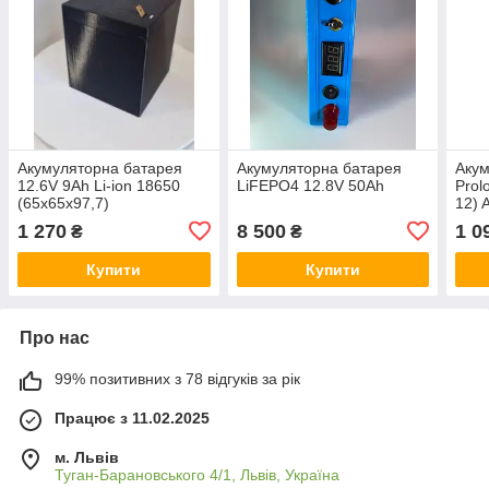
Акумуляторна батарея
Акумуляторна батарея
Акум
12.6V 9Ah Li-ion 18650
LiFEPO4 12.8V 50Ah
Prol
(65х65х97,7)
12)
1 270
8 500
1 0
₴
₴
Купити
Купити
Про нас
99% позитивних з 78 відгуків за рік
Працює з 11.02.2025
м. Львів
Туган-Барановського 4/1, Львів, Україна