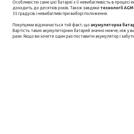
Особливістю саме цієї батареї є її невибагливість в процесі
доходить до десятків років. Також завдяки
технології AGM
55 градусів і невибагливі при виборі положення.
Покупцями відзначається той факт, що
акумуляторна батар
Вартість таких акумуляторних батарей значно нижче, ніж у ви
рази. Якщо ви хочете один раз поставити акумулятор і забути 