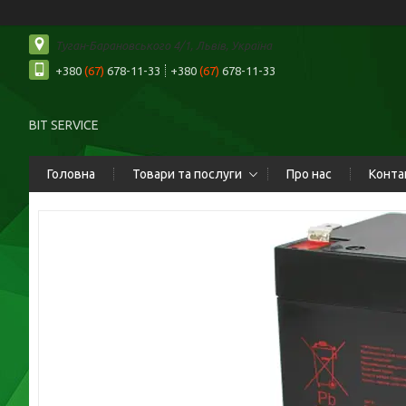
Туган-Барановського 4/1, Львів, Україна
+380
(67)
678-11-33
+380
(67)
678-11-33
BIT SERVICE
Головна
Товари та послуги
Про нас
Конта