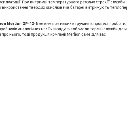
 експлуатації. При витримці температурного режиму строк її служби
і використання твердих окислювачів батареї витримують теплопе
ея Merlion GP-12-5
не вимагає ніяких втручань в процесі її роботи.
робників аналогічних носіїв заряду, в той час як термін служби дов
про нього, тоді продукція компанії Merlion саме для вас.