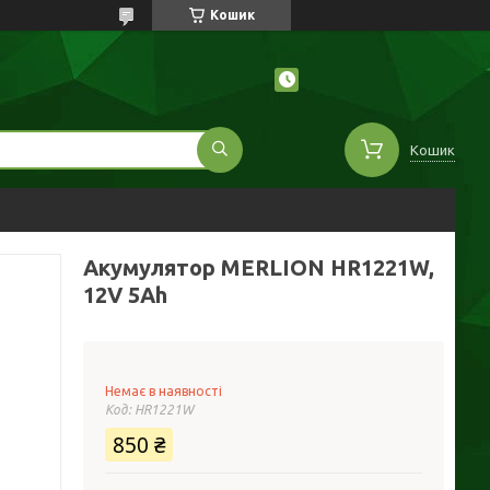
Кошик
Кошик
Акумулятор MERLION HR1221W,
12V 5Ah
Немає в наявності
Код:
HR1221W
850 ₴