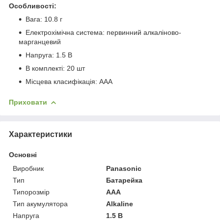
Особливості:
Вага: 10.8 г
Електрохімічна система: первинний алкаліново-
марганцевий
Напруга: 1.5 В
В комплекті: 20 шт
Місцева класифікація: AAA
Приховати
Характеристики
Основні
Виробник
Panasonic
Тип
Батарейка
Типорозмір
AAA
Тип акумулятора
Alkaline
Напруга
1.5 В