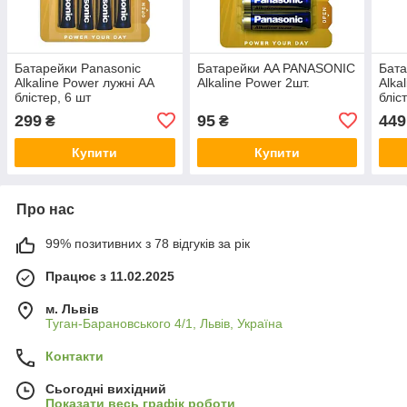
Батарейки Panasonic
Батарейки AA PANASONIC
Бата
Alkaline Power лужні АА
Alkaline Power 2шт.
Alka
блістер, 6 шт
бліс
(LR6REB/6B2F)
299
95
449
₴
₴
Купити
Купити
Про нас
99% позитивних з 78 відгуків за рік
Працює з 11.02.2025
м. Львів
Туган-Барановського 4/1, Львів, Україна
Контакти
Сьогодні вихідний
Показати весь графік роботи