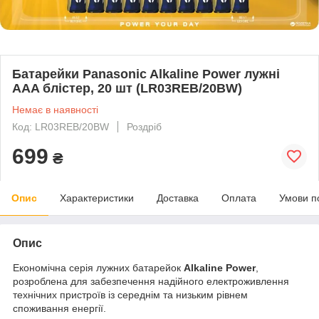
Батарейки Panasonic Alkaline Power лужні
AAA блістер, 20 шт (LR03REB/20BW)
Немає в наявності
Код: LR03REB/20BW
Роздріб
699
₴
Опис
Характеристики
Доставка
Оплата
Умови п
Опис
Економічна серія лужних батарейок
Alkaline Power
,
розроблена для забезпечення надійного електроживлення
технічних пристроїв із середнім та низьким рівнем
споживання енергії.