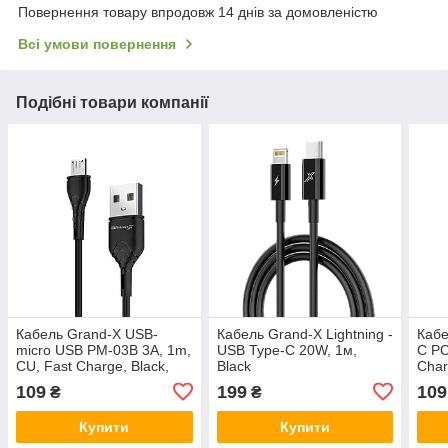
Повернення товару впродовж 14 днів за домовленістю
Всі умови повернення
Подібні товари компанії
Кабель Grand-X USB-
Кабель Grand-X Lightning -
Кабе
micro USB PM-03B 3A, 1m,
USB Type-C 20W, 1м,
C PC
CU, Fast Сharge, Black,
Black
Сhar
BOX
109
199
109
₴
₴
Купити
Купити