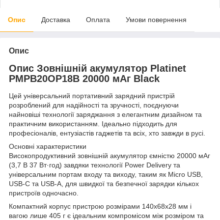
Опис
Доставка
Оплата
Умови повернення
Опис
Опис Зовнішній акумулятор Platinet
PMPB20OP18B 20000 мАг Black
Цей універсальний портативний зарядний пристрій
розроблений для надійності та зручності, поєднуючи
найновіші технології заряджання з елегантним дизайном та
практичним використанням. Ідеально підходить для
професіоналів, ентузіастів гаджетів та всіх, хто завжди в русі.
Основні характеристики
Високопродуктивний зовнішній акумулятор ємністю 20000 мАг
(3,7 В 37 Вт·год) завдяки технології Power Delivery та
універсальним портам входу та виходу, таким як Micro USB,
USB-C та USB-A, для швидкої та безпечної зарядки кількох
пристроїв одночасно.
Компактний корпус пристрою розмірами 140x68x28 мм і
вагою лише 405 г є ідеальним компромісом між розміром та