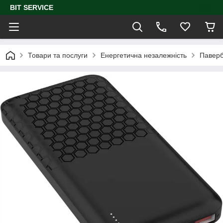
BIT SERVICE
Товари та послуги
Енергетична незалежність
Паверб