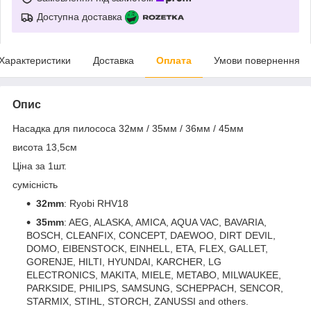
Доступна доставка
Характеристики
Доставка
Оплата
Умови повернення
Опис
Насадка для пилососа 32мм / 35мм / 36мм / 45мм
висота 13,5см
Ціна за 1шт.
сумісність
32mm
: Ryobi RHV18
35mm
: AEG, ALASKA, AMICA, AQUA VAC, BAVARIA,
BOSCH, CLEANFIX, CONCEPT, DAEWOO, DIRT DEVIL,
DOMO, EIBENSTOCK, EINHELL, ETA, FLEX, GALLET,
GORENJE, HILTI, HYUNDAI, KARCHER, LG
ELECTRONICS, MAKITA, MIELE, METABO, MILWAUKEE,
PARKSIDE, PHILIPS, SAMSUNG, SCHEPPACH, SENCOR,
STARMIX, STIHL, STORCH, ZANUSSI and others.