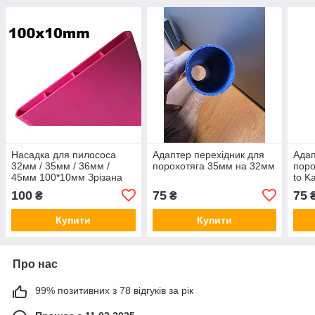
Насадка для пилососа
Адаптер перехідник для
Адап
32мм / 35мм / 36мм /
порохотяга 35мм на 32мм
поро
45мм 100*10мм Зрізана
to K
100
75
75
₴
₴
Купити
Купити
Про нас
99% позитивних з 78 відгуків за рік