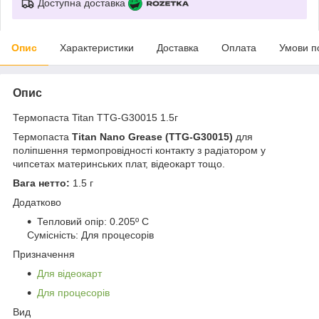
Доступна доставка
Опис
Характеристики
Доставка
Оплата
Умови п
Опис
Термопаста Titan TTG-G30015 1.5г
Термопаста
Titan Nano Grease (TTG-G30015)
для
поліпшення термопровідності контакту з радіатором у
чипсетах материнських плат, відеокарт тощо.
Вага нетто:
1.5 г
Додатково
Тепловий опір: 0.205º C
Сумісність: Для процесорів
Призначення
Для відеокарт
Для процесорів
Вид