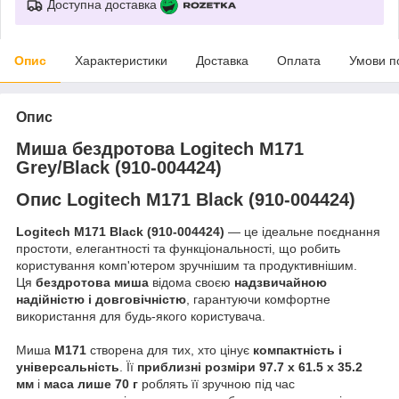
Доступна доставка
Опис
Характеристики
Доставка
Оплата
Умови п
Опис
Миша бездротова Logitech M171
Grey/Black (910-004424)
Опис Logitech M171 Black (910-004424)
Logitech M171 Black (910-004424)
— це ідеальне поєднання
простоти, елегантності та функціональності, що робить
користування комп'ютером зручнішим та продуктивнішим.
Ця
бездротова миша
відома своєю
надзвичайною
надійністю і довговічністю
, гарантуючи комфортне
використання для будь-якого користувача.
Миша
M171
створена для тих, хто цінує
компактність і
універсальність
. Її
приблизні розміри 97.7 x 61.5 x 35.2
мм
і
маса лише 70 г
роблять її зручною під час