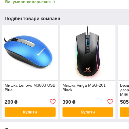
Всі умови повернення
Подібні товари компанії
Мишка Lenovo M3803 USB
Мишка Vinga MSG-201
Без
Blue
Black
двор
MS61
BT5.
260
390
585
₴
₴
Купити
Купити