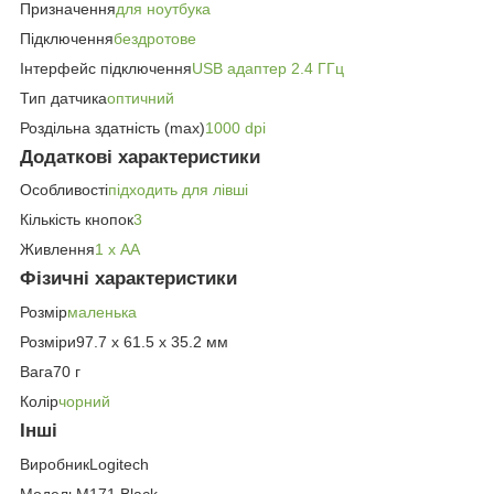
Призначення
для ноутбука
Підключення
бездротове
Інтерфейс підключення
USB адаптер 2.4 ГГц
Тип датчика
оптичний
Роздільна здатність (max)
1000 dpi
Додаткові характеристики
Особливості
підходить для лівші
Кількість кнопок
3
Живлення
1 х AA
Фізичні характеристики
Розмір
маленька
Розміри97.7 x 61.5 x 35.2 мм
Вага70 г
Колір
чорний
Інші
ВиробникLogitech
МодельM171 Black