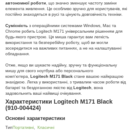
автономної роботи
, що значно зменшує частоту заміни
елемента живлення. Це особливо зручно для користувачів, які
постійно знаходяться в русі та цінують довговічність техніки.
Сумісність
з операційними системами Windows, Mac та
Chrome робить Logitech M171 універсальним рішенням для
будь-якого пристрою. Ця миша гарантує вам легкість
використання та безперебійну роботу, щоб ви могли
зосередитися на важливих питаннях, а не на налаштуванні
обладнання.
Отже, якщо ви шукаєте надійну, зручну та функціональну
мишу для свого ноутбука або персонального
комп'ютера,
Logitech M171 Black
стане вашою найкращою
знахідкою. Легка у використанні, з тривалим часом роботи від
батареї та бездоганною якістю від
Logitech
, вона
задовольнить ваші найвищі очікування.
Характеристики Logitech M171 Black
(910-004424)
Основні характеристики
Тип
Портативні
,
Класичні