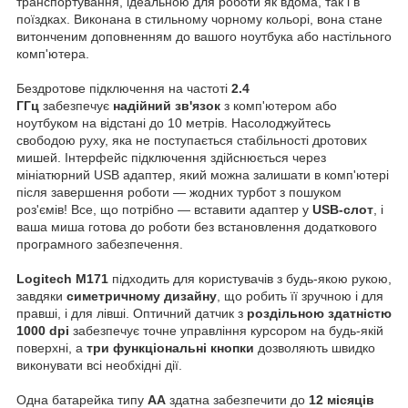
транспортування, ідеальною для роботи як вдома, так і в
поїздках. Виконана в стильному чорному кольорі, вона стане
витонченим доповненням до вашого ноутбука або настільного
комп'ютера.
Бездротове підключення на частоті
2.4
ГГц
забезпечує
надійний зв'язок
з комп'ютером або
ноутбуком на відстані до 10 метрів. Насолоджуйтесь
свободою руху, яка не поступається стабільності дротових
мишей. Інтерфейс підключення здійснюється через
мініатюрний USB адаптер, який можна залишати в комп'ютері
після завершення роботи — жодних турбот з пошуком
роз'ємів! Все, що потрібно — вставити адаптер у
USB-слот
, і
ваша миша готова до роботи без встановлення додаткового
програмного забезпечення.
Logitech M171
підходить для користувачів з будь-якою рукою,
завдяки
симетричному дизайну
, що робить її зручною і для
правші, і для лівші. Оптичний датчик з
роздільною здатністю
1000 dpi
забезпечує точне управління курсором на будь-якій
поверхні, а
три функціональні кнопки
дозволяють швидко
виконувати всі необхідні дії.
Одна батарейка типу
AA
здатна забезпечити до
12 місяців